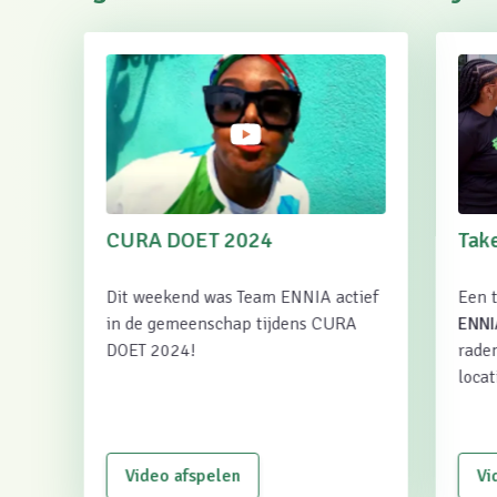
CURA DOET 2024
Tak
Dit weekend was Team ENNIA actief
Een 
in de gemeenschap tijdens CURA
ENNI
DOET 2024!
rade
locat
Video afspelen
Vi