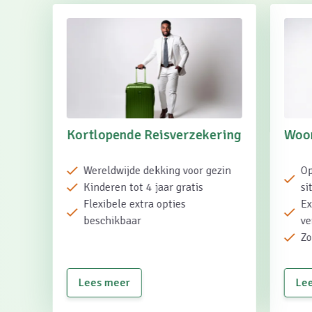
Kortlopende Reisverzekering
Woon
Wereldwijde dekking voor gezin
Op
Kinderen tot 4 jaar gratis
si
Flexibele extra opties
Ex
beschikbaar
ve
Zo
Lees meer
Le