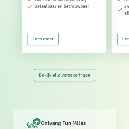
Betaalbaar en betrouwbaar
24
af
Lees meer
Le
Bekijk alle verzekeringen
Ontvang Fun Miles