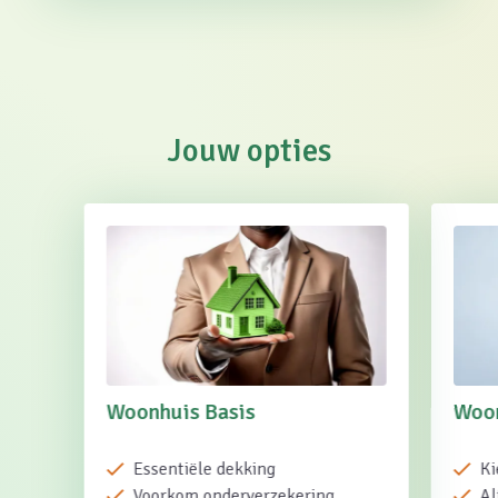
Jouw opties
Woonhuis Basis
Woon
Essentiële dekking
Ki
Voorkom onderverzekering
Al