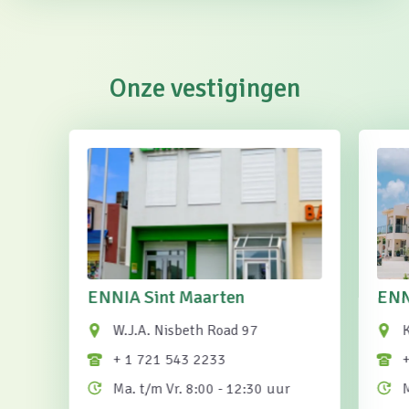
Onze vestigingen
ENNIA Sint Maarten
ENN
W.J.A. Nisbeth Road 97
K
+ 1 721 543 2233
Ma. t/m Vr. 8:00 - 12:30 uur
M