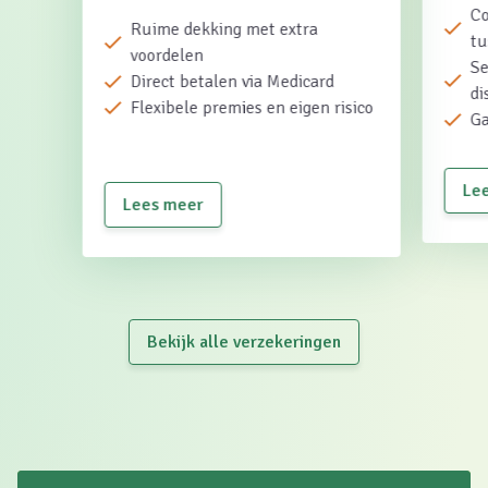
Co
Ruime dekking met extra
tu
voordelen
Se
Direct betalen via Medicard
di
Flexibele premies en eigen risico
Ga
Le
Lees meer
Bekijk alle verzekeringen