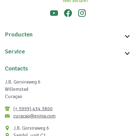
Producten
Service
Contacts
J.B. Gorsiraweg 6
Willemstad
Curaçao
(+ 5999) 434 3800
curacao@ennia.com
J.B. Gorsiraweg 6
Sambil, unit C1