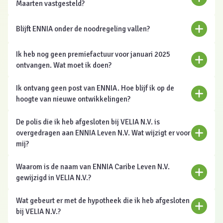
Maarten vastgesteld?
Blijft ENNIA onder de noodregeling vallen?
Ik heb nog geen premiefactuur voor januari 2025
ontvangen. Wat moet ik doen?
Ik ontvang geen post van ENNIA. Hoe blijf ik op de
hoogte van nieuwe ontwikkelingen?
De polis die ik heb afgesloten bij VELIA N.V. is
overgedragen aan ENNIA Leven N.V. Wat wijzigt er voor
mij?
Waarom is de naam van ENNIA Caribe Leven N.V.
gewijzigd in VELIA N.V.?
U sloot uw verzekering voor 4 juli 2018 af en de
expiratiedatum is na 4 juli 2018
Wat gebeurt er met de hypotheek die ik heb afgesloten
bij VELIA N.V.?