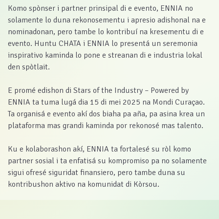
Komo spònser i partner prinsipal di e evento, ENNIA no
solamente lo duna rekonosementu i apresio adishonal na e
nominadonan, pero tambe lo kontribuí na kresementu di e
evento. Huntu CHATA i ENNIA lo presentá ​​un seremonia
inspirativo kaminda lo pone e streanan di e industria lokal
den spòtlait.
E promé edishon di Stars of the Industry – Powered by
ENNIA ta tuma lugá dia 15 di mei 2025 na Mondi Curaçao.
Ta organisá e evento akí dos biaha pa aña, pa asina krea un
plataforma mas grandi kaminda por rekonosé mas talento.
Ku e kolaborashon akí, ENNIA ta fortalesé su ròl komo
partner sosial i ta enfatisá su kompromiso pa no solamente
sigui ofresé siguridat finansiero, pero tambe duna su
kontribushon aktivo na komunidat di Kòrsou.